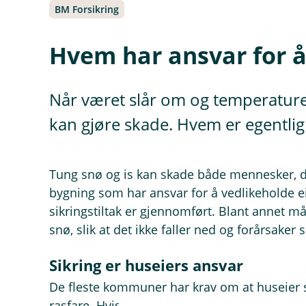
BM Forsikring
Hvem har ansvar for å 
Når været slår om og temperaturen
kan gjøre skade. Hvem er egentlig 
Tung snø og is kan skade både mennesker, dy
bygning som har ansvar for å vedlikeholde 
sikringstiltak er gjennomført. Blant annet må d
snø, slik at det ikke faller ned og forårsaker 
Sikring er huseiers ansvar
De fleste kommuner har krav om at huseier se
rasfare. Hvis du ikke følger forskriftene, kan 