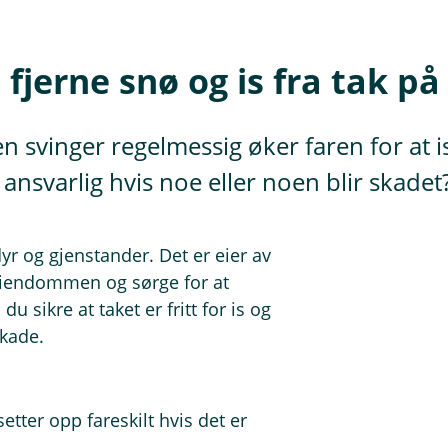
fjerne snø og is fra tak p
 svinger regelmessig øker faren for at 
ansvarlig hvis noe eller noen blir skadet
r og gjenstander. Det er eier av
eiendommen og sørge for at
u sikre at taket er fritt for is og
skade.
tter opp fareskilt hvis det er
du risikere å få bot. Disse bøtene er