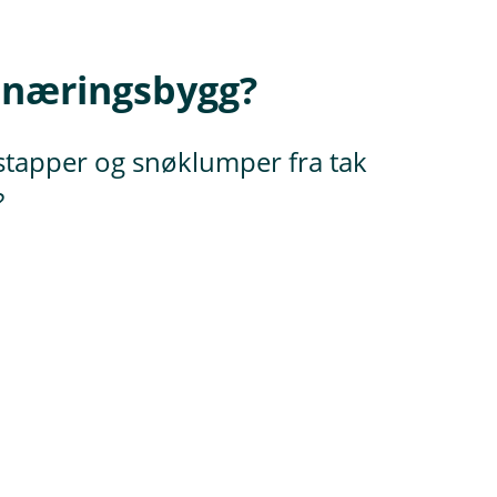
å næringsbygg?
istapper og snøklumper fra tak
?