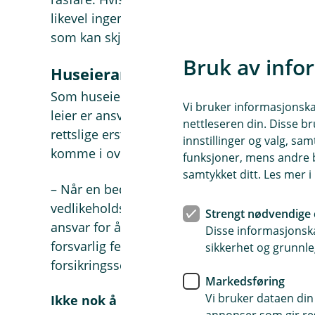
likevel ingenting i forhold til de materielle
som kan skje.
Bruk av info
Huseieransvar dekkes av bedrifte
Som huseier har du huseieransvar inkludert 
Vi bruker informasjonskap
leier er ansvar også inkludert i driftsforsikr
nettleseren din. Disse br
rettslige erstatningsansvaret eier eller leier 
innstillinger og valg, 
komme i overfor en tredjepart.
funksjoner, mens andre b
samtykket ditt. Les mer 
– Når en bedrift leier et næringsbygg kan det
vedlikeholdsplikt på de delene av eiendom
Strengt nødvendige 
ansvar for å fjerne snø og is utenfor inngange
Disse informasjonska
forsvarlig festet, opplyser skadeforebyggeren
sikkerhet og grunnle
forsikringsselskapet vårt, Fremtind.
Markedsføring
Vi bruker dataen din
Ikke nok å bare varsle