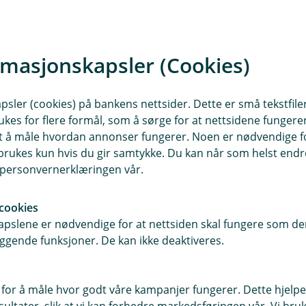
, og ikke minst menneskelige skadene
rmasjonskapsler (Cookies)
ns ansvarsforsikring
i bygningsforsikringen din. Om du
sler (cookies) på bankens nettsider. Dette er små tekstfile
ingene våre. Forsikringen dekker det
ukes for flere formål, som å sørge for at nettsidene fungerer
av en bygning eller lokale, kan
samt å måle hvordan annonser fungerer. Noen er nødvendige 
rukes kun hvis du gir samtykke. Du kan når som helst endre 
i personvernerklæringen vår.
 følge med tilsyns- og
men som brukes. Det innebærer
cookies
n, og sikre at skilt og markiser er
pslene er nødvendige for at nettsiden skal fungere som den
, sier Therese Hofstad-Nielsen, i
ggende funksjoner. De kan ikke deaktiveres.
 for å måle hvor godt våre kampanjer fungerer. Dette hjelper