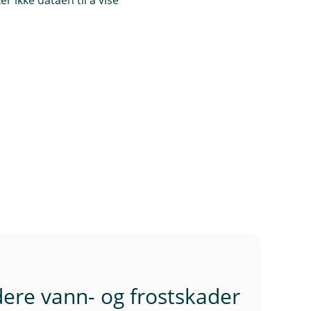
r ikke dataen til å vise
dere vann- og frostskader