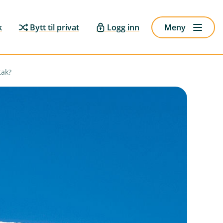
k
Bytt til privat
Logg inn
Meny
tak?