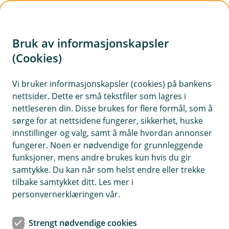
H
o
Bruk av informasjonskapsler
p
p
(Cookies)
i
Vi bruker informasjonskapsler (cookies) på bankens
nettsider. Dette er små tekstfiler som lagres i
n
nettleseren din. Disse brukes for flere formål, som å
n
sørge for at nettsidene fungerer, sikkerhet, huske
h
innstillinger og valg, samt å måle hvordan annonser
o
fungerer. Noen er nødvendige for grunnleggende
funksjoner, mens andre brukes kun hvis du gir
d
samtykke. Du kan når som helst endre eller trekke
e
tilbake samtykket ditt. Les mer i
t
personvernerklæringen vår.
Søk boliglån hos oss!
Strengt nødvendige cookies