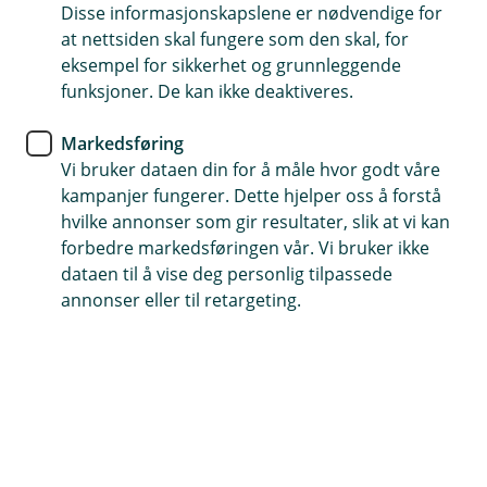
Disse informasjonskapslene er nødvendige for
Enten du skal kjøpe din første bolig, bygge ut, kjøpe
at nettsiden skal fungere som den skal, for
større bolig eller flytte boliglånet ditt - vi har
eksempel for sikkerhet og grunnleggende
konkurransedyktige betingelser - oss bry oss!
funksjoner. De kan ikke deaktiveres.
Markedsføring
Les mer og søk her!
Vi bruker dataen din for å måle hvor godt våre
kampanjer fungerer. Dette hjelper oss å forstå
hvilke annonser som gir resultater, slik at vi kan
Dagligbank
Lån
Forsikring
Sparing og pensjon
forbedre markedsføringen vår. Vi bruker ikke
dataen til å vise deg personlig tilpassede
Signer dokumenter
annonser eller til retargeting.
Nyheter