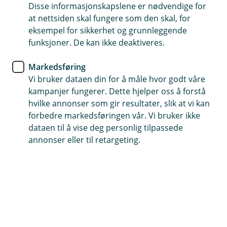
Disse informasjonskapslene er nødvendige for
Dekker skade på både egen og andres eiendom
at nettsiden skal fungere som den skal, for
eksempel for sikkerhet og grunnleggende
Dekker kostnader til å rydde opp og gjenopprette
funksjoner. De kan ikke deaktiveres.
naturen
Dekker rettsakskostnader ved miljøskader
Markedsføring
Vi bruker dataen din for å måle hvor godt våre
kampanjer fungerer. Dette hjelper oss å forstå
Kontakt meg om miljøforsikring
hvilke annonser som gir resultater, slik at vi kan
forbedre markedsføringen vår. Vi bruker ikke
dataen til å vise deg personlig tilpassede
Hva er miljøforsikring?
annonser eller til retargeting.
Hvis bedriften din blir ansvarlig for miljøskade,
hjelper miljøforsikringen deg med å tilbakeføre
naturen til slik den var.