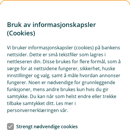
H
o
Bruk av informasjonskapsler
p
p
(Cookies)
i
Vi bruker informasjonskapsler (cookies) på bankens
nettsider. Dette er små tekstfiler som lagres i
n
nettleseren din. Disse brukes for flere formål, som å
n
sørge for at nettsidene fungerer, sikkerhet, huske
h
innstillinger og valg, samt å måle hvordan annonser
o
fungerer. Noen er nødvendige for grunnleggende
funksjoner, mens andre brukes kun hvis du gir
d
samtykke. Du kan når som helst endre eller trekke
e
tilbake samtykket ditt. Les mer i
t
personvernerklæringen vår.
Miljøforsikring
Strengt nødvendige cookies