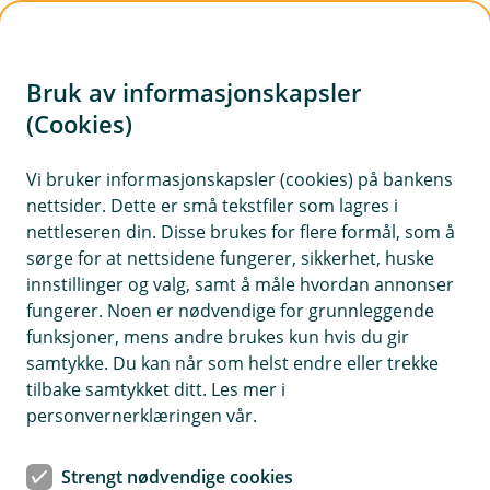
H
o
Bruk av informasjonskapsler
p
p
(Cookies)
i
Vi bruker informasjonskapsler (cookies) på bankens
nettsider. Dette er små tekstfiler som lagres i
n
nettleseren din. Disse brukes for flere formål, som å
n
sørge for at nettsidene fungerer, sikkerhet, huske
h
innstillinger og valg, samt å måle hvordan annonser
o
fungerer. Noen er nødvendige for grunnleggende
funksjoner, mens andre brukes kun hvis du gir
d
samtykke. Du kan når som helst endre eller trekke
e
tilbake samtykket ditt. Les mer i
t
personvernerklæringen vår.
Hvis avlingen svikter, er det godt å ha en forsikring i bakhånd
Strengt nødvendige cookies