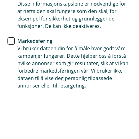
BM Forsikring
Disse informasjonskapslene er nødvendige for
at nettsiden skal fungere som den skal, for
Husk å tegne
eksempel for sikkerhet og grunnleggende
funksjoner. De kan ikke deaktiveres.
avlingsskadeforsikring før
våronna starter
Markedsføring
Vi bruker dataen din for å måle hvor godt våre
Nytt år, nye muligheter. Tiden før våronna setter i
kampanjer fungerer. Dette hjelper oss å forstå
gang er en perfekt tid for å gå over forsikringene
hvilke annonser som gir resultater, slik at vi kan
forbedre markedsføringen vår. Vi bruker ikke
dine. Spesielt avlingsskadeforsikringen, som må
dataen til å vise deg personlig tilpassede
være på plass før noe går i jorden.
annonser eller til retargeting.
Starten på året er en ypperlig anledning til å sikre at du
er godt forberedt for sesongen som kommer. Ved å ha
avlingsskadeforsikringen på plass før våronna, kan du
jobbe med litt mer ro i sjelen. Da har du et ekstra
sikkerhetsnett hvis avlingene dine blir utsatt for tørke,
flom eller annet ekstremvær.