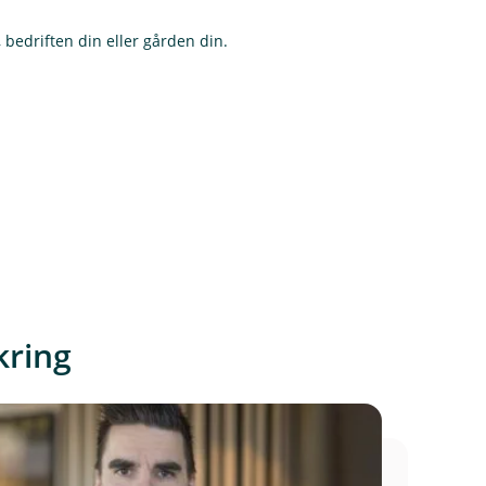
r
u
t
 bedriften din eller gården din.
d
e
r
t
kring