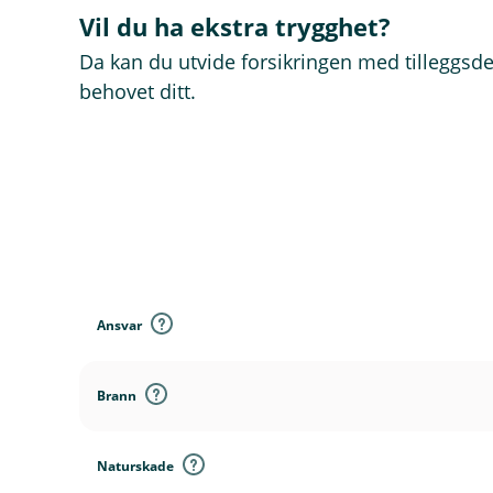
Vil du ha ekstra trygghet?
Da kan du utvide forsikringen med tilleggsde
behovet ditt.
D
e
k
Ansvar
n
i
n
Brann
g
e
r
Naturskade