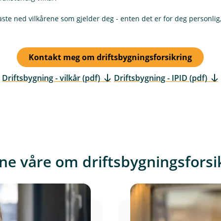
r
u
t
aste ned vilkårene som gjelder deg - enten det er for deg personlig,
d
e
r
Kontakt meg om driftsbygningsforsikring
t
Driftsbygning - vilkår (pdf)
Driftsbygning - IPID (pdf)
(
(
E
E
k
k
s
s
t
t
e
e
r
r
ne våre om driftsbygningsforsi
n
n
l
l
e
e
n
n
k
k