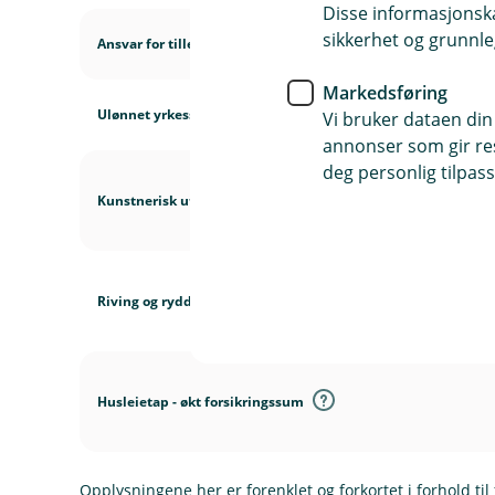
Disse informasjonska
sikkerhet og grunnle
Ansvar for tilleggsnæring
Markedsføring
Ulønnet yrkesskadeforsikring
Vi bruker dataen din
annonser som gir resu
deg personlig tilpass
Kunstnerisk utsmykning
Riving og rydding - økt forsikringssum
Husleietap - økt forsikringssum
Opplysningene her er forenklet og forkortet i forhold til 