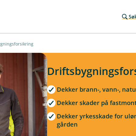
Sø
ygningsforsikring
Driftsbygningsfor
Dekker brann-, vann-, nat
Dekker skader på fastmont
Dekker yrkesskade for ulø
gården