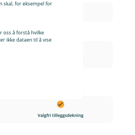
 skal, for eksempel for
 oss å forstå hvilke
r ikke dataen til å vise
I
Valgfri tilleggsdekning
n
k
l
I
u
Valgfri tilleggsdekning
n
d
k
e
l
r
I
u
Valgfri tilleggsdekning
t
n
d
k
e
l