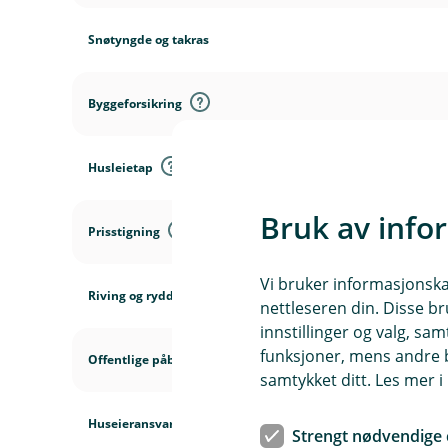
Snøtyngde og takras
Byggeforsikring
Husleietap
Bruk av info
Prisstigning
Vi bruker informasjonskap
Riving og rydding
nettleseren din. Disse br
innstillinger og valg, 
funksjoner, mens andre b
Offentlige påbud
samtykket ditt. Les mer 
Huseieransvar
Strengt nødvendige 