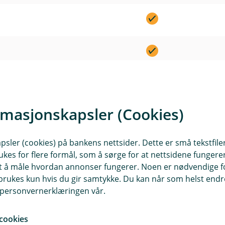
t
I
l
e
n
u
r
k
d
t
I
l
e
n
u
r
k
d
t
I
l
e
n
u
r
k
d
t
I
l
e
rmasjonskapsler (Cookies)
n
u
r
k
d
t
I
l
e
n
sler (cookies) på bankens nettsider. Dette er små tekstfile
u
r
k
ukes for flere formål, som å sørge for at nettsidene fungerer
d
t
I
l
samt å måle hvordan annonser fungerer. Noen er nødvendige 
e
n
u
rukes kun hvis du gir samtykke. Du kan når som helst endre 
r
k
d
i personvernerklæringen vår.
t
I
l
e
n
u
r
k
cookies
d