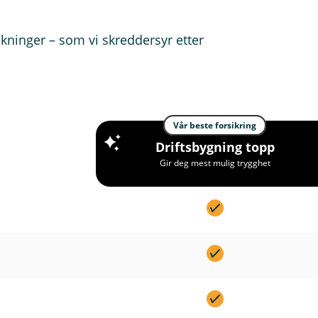
kninger – som vi skreddersyr etter
Vår beste forsikring
Driftsbygning topp
Gir deg mest mulig trygghet
I
n
k
I
l
n
u
k
d