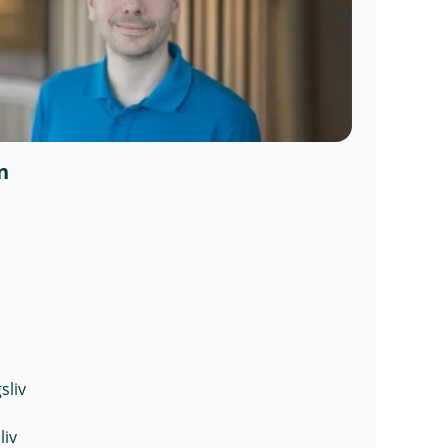
n
sliv
liv