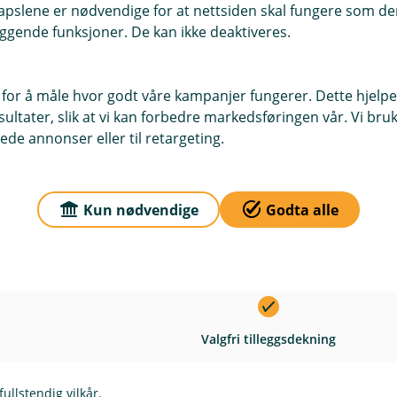
t
I
l
pslene er nødvendige for at nettsiden skal fungere som den
e
n
u
ggende funksjoner. De kan ikke deaktiveres.
r
k
d
t
I
l
e
n
u
r
 for å måle hvor godt våre kampanjer fungerer. Dette hjelper
k
d
t
I
ltater, slik at vi kan forbedre markedsføringen vår. Vi bruke
l
e
n
ede annonser eller til retargeting.
u
r
k
d
I
t
l
Valgfri tilleggsdekning
e
n
u
r
Kun nødvendige
Godta alle
k
d
t
l
e
I
u
Valgfri tilleggsdekning
r
n
d
t
k
e
l
r
I
u
Valgfri tilleggsdekning
t
n
d
k
e
fullstendig vilkår.
l