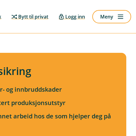
k
Bytt til privat
Logg inn
Meny
sikring
ur- og innbruddskader
ert produksjonsutstyr
nnet arbeid hos de som hjelper deg på