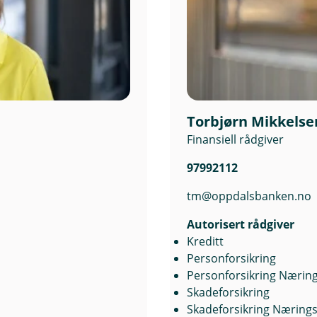
e
e
,
,
å
å
p
p
n
n
e
e
r
r
Torbjørn Mikkelse
i
i
Finansiell rådgiver
n
n
y
y
97992112
t
t
t
t
tm@oppdalsbanken.no
v
v
Autorisert rådgiver
i
i
Kreditt
n
n
Personforsikring
d
d
Personforsikring Næring
u
u
Skadeforsikring
)
)
Skadeforsikring Nærings