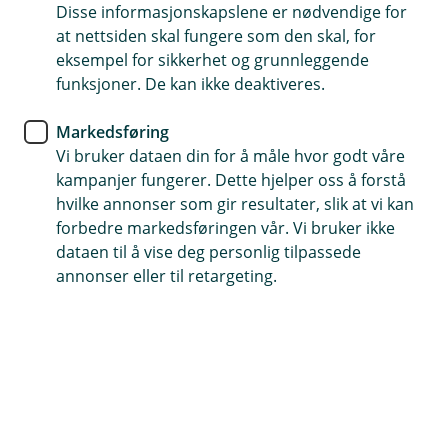
Disse informasjonskapslene er nødvendige for
Direkteoppgjør med veterinær
at nettsiden skal fungere som den skal, for
Vår hunde- og katteforsikring inkluderer
eksempel for sikkerhet og grunnleggende
direkteoppgjør med veterinær. Det betyr at du
funksjoner. De kan ikke deaktiveres.
slipper å legge ut for veterinærbesøket, alt du
trenger å betale er egenandelen.
Markedsføring
Vi bruker dataen din for å måle hvor godt våre
kampanjer fungerer. Dette hjelper oss å forstå
Om direkteoppgjør
hvilke annonser som gir resultater, slik at vi kan
forbedre markedsføringen vår. Vi bruker ikke
dataen til å vise deg personlig tilpassede
annonser eller til retargeting.
Allerede meldt inn skade?
Har du flere utgifter til en allerede innmeldt sak
skal du ettersende dette. Det kan du gjøre her.