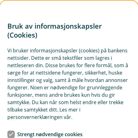
H
o
Bruk av informasjonskapsler
p
p
(Cookies)
Meld skade på dyr
i
Vi bruker informasjonskapsler (cookies) på bankens
Har du allerede oppsøkt veterinær legger du ved
nettsider. Dette er små tekstfiler som lagres i
n
faktura og journal i skademeldingen. Dersom du
nettleseren din. Disse brukes for flere formål, som å
n
har avtalt et direkteoppgjør med en klinikk, vil de
sørge for at nettsidene fungerer, sikkerhet, huske
h
sende oppgjøret direkte til oss, og du trenger
innstillinger og valg, samt å måle hvordan annonser
o
fungerer. Noen er nødvendige for grunnleggende
ikke melde skade dersom du ikke har andre
funksjoner, mens andre brukes kun hvis du gir
utgifter.
d
samtykke. Du kan når som helst endre eller trekke
e
tilbake samtykket ditt. Les mer i
t
personvernerklæringen vår.
Strengt nødvendige cookies