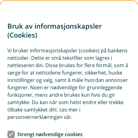
H
o
Bruk av informasjonskapsler
p
p
(Cookies)
i
Vi bruker informasjonskapsler (cookies) på bankens
nettsider. Dette er små tekstfiler som lagres i
n
nettleseren din. Disse brukes for flere formål, som å
n
sørge for at nettsidene fungerer, sikkerhet, huske
h
innstillinger og valg, samt å måle hvordan annonser
o
fungerer. Noen er nødvendige for grunnleggende
funksjoner, mens andre brukes kun hvis du gir
d
samtykke. Du kan når som helst endre eller trekke
e
tilbake samtykket ditt. Les mer i
t
personvernerklæringen vår.
Yrkesskadeforsikring
Strengt nødvendige cookies