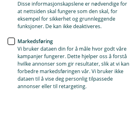
Disse informasjonskapslene er nødvendige for
Gir erstatning for skader som skjer i forbindelse med
at nettsiden skal fungere som den skal, for
arbeid.
eksempel for sikkerhet og grunnleggende
Forsikringen er der for å støtte deg økonomisk hvis
funksjoner. De kan ikke deaktiveres.
jobben din fører til at du blir skadet eller får en
yrkessykdom
Markedsføring
Vi bruker dataen din for å måle hvor godt våre
Du kan utvide forsikringen slik at medarbeiderne dine
kampanjer fungerer. Dette hjelper oss å forstå
også er dekket på fritiden
hvilke annonser som gir resultater, slik at vi kan
forbedre markedsføringen vår. Vi bruker ikke
Kontakt meg om yrkesskadeforsikring
dataen til å vise deg personlig tilpassede
annonser eller til retargeting.
Hva er yrkesskadeforsikring?
Som bedrift er du pålagt å ha
yrkesskadeforsikring for medarbeiderne dine.
Den gir de ansatte rett til erstatning etter
arbeidsulykker og yrkessykdommer.