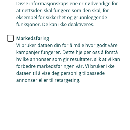
Disse informasjonskapslene er nødvendige for
at nettsiden skal fungere som den skal, for
72 40 40 40
eksempel for sikkerhet og grunnleggende
funksjoner. De kan ikke deaktiveres.
Telefontid
Markedsføring
Hverdager: 07:00-21:00
Vi bruker dataen din for å måle hvor godt våre
Lørdag og søndag: 09:00-21:00
kampanjer fungerer. Dette hjelper oss å forstå
hvilke annonser som gir resultater, slik at vi kan
Forsikring: 915 03 850
forbedre markedsføringen vår. Vi bruker ikke
Snakk med skadekonsulent: mandag til fredag 08:00-
dataen til å vise deg personlig tilpassede
16.00
annonser eller til retargeting.
Trenger du umiddelbar hjelp?
Ring oss på 915 03 850 døgnet rundt, hele året
Her finner du oss