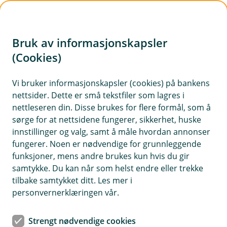
H
o
Bruk av informasjonskapsler
p
p
(Cookies)
Kontaktskjema | Bedrift
i
Vi bruker informasjonskapsler (cookies) på bankens
Fyll ut skjemaet under, så tar vi kontakt med deg.
nettsider. Dette er små tekstfiler som lagres i
n
nettleseren din. Disse brukes for flere formål, som å
n
sørge for at nettsidene fungerer, sikkerhet, huske
h
innstillinger og valg, samt å måle hvordan annonser
o
fungerer. Noen er nødvendige for grunnleggende
funksjoner, mens andre brukes kun hvis du gir
d
samtykke. Du kan når som helst endre eller trekke
Hjelp og kontakt
e
tilbake samtykket ditt. Les mer i
t
personvernerklæringen vår.
Book møte
Strengt nødvendige cookies
post@oppdalsbanken.no