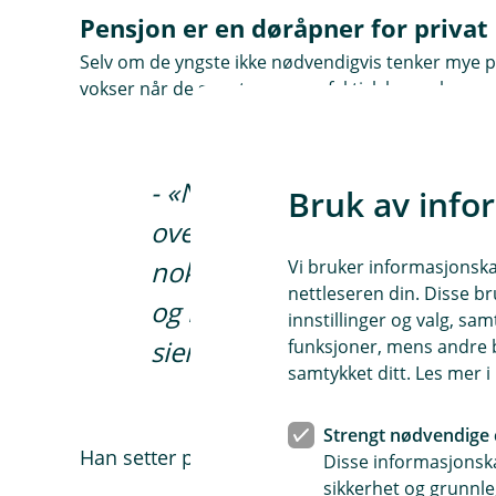
Pensjon er en døråpner for privat
Selv om de yngste ikke nødvendigvis tenker mye p
vokser når de ser at pengene faktisk kan vokse ove
- «Når de får e-post et par 
Bruk av info
oversikt over utviklingen på 
nok mange positivt overraske
Vi bruker informasjonskap
nettleseren din. Disse br
og kan også trigge lysten til
innstillinger og valg, 
sier han.
funksjoner, mens andre b
samtykket ditt. Les mer 
Strengt nødvendige 
Han setter pris på at banken tilbyr rådgivni
Disse informasjonska
sikkerhet og grunnle