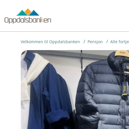
H
o
p
p
i
Velkommen til Oppdalsbanken
Pensjon
Alle fortj
n
n
h
o
d
e
t