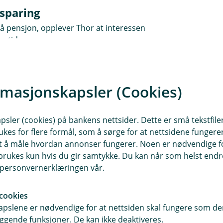
 sparing
å pensjon, opplever Thor at interessen
r tid.
ganger i året med
rmasjonskapsler (Cookies)
pensjonen sin, blir
t. Det gir motivasjon,
sler (cookies) på bankens nettsider. Dette er små tekstfile
ukes for flere formål, som å sørge for at nettsidene fungerer
 å spare mer privat,»
samt å måle hvordan annonser fungerer. Noen er nødvendige 
rukes kun hvis du gir samtykke. Du kan når som helst endre 
i personvernerklæringen vår.
cookies
ng som også kan inkludere de ansatte.
pslene er nødvendige for at nettsiden skal fungere som den
ggende funksjoner. De kan ikke deaktiveres.