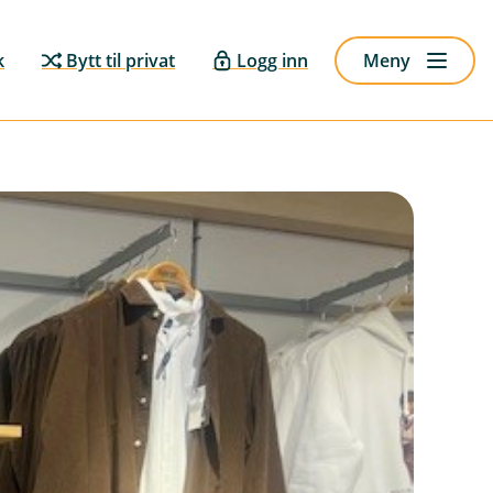
k
Bytt til privat
Logg inn
Meny