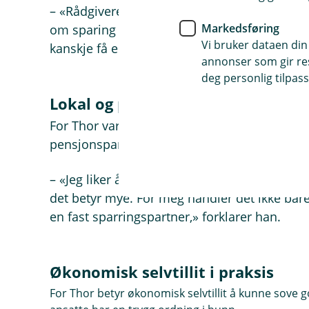
– «Rådgiveren vår i banken har tilbudt seg 
Markedsføring
om sparing og pensjon. Det gir de unge en mu
Vi bruker dataen din
kanskje få en liten dytt i riktig retning.»
annonser som gir resu
deg personlig tilpass
Lokal og personlig
For Thor var det naturlig å velge Eika Innsk
pensjonspartner som er nær, tilgjengelig og
– «Jeg liker å kunne ringe og faktisk få sva
det betyr mye. For meg handler det ikke bar
en fast sparringspartner,» forklarer han.
Økonomisk selvtillit i praksis
For Thor betyr økonomisk selvtillit å kunne sove 