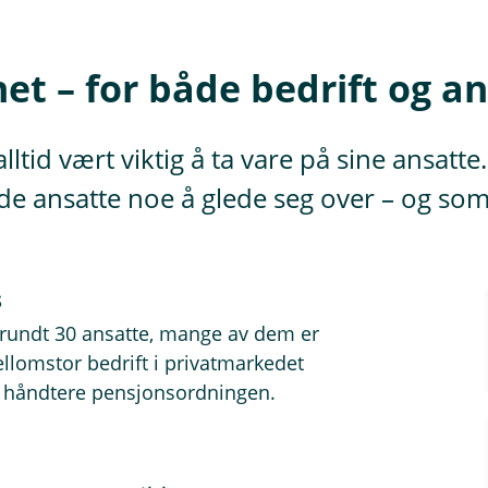
et – for både bedrift og a
 alltid vært viktig å ta vare på sine ansa
 de ansatte noe å glede seg over – og so
s
d rundt 30 ansatte, mange av dem er
ellomstor bedrift i privatmarkedet
å håndtere pensjonsordningen.