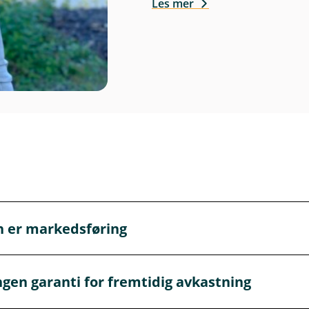
Les mer
n er markedsføring
markedsføring og må ikke oppfattes som personlig rådgivnin
ngen garanti for fremtidig avkastning
 gi personlig rådgivning. Hvis du ønsker rådgivning fra en a
s.