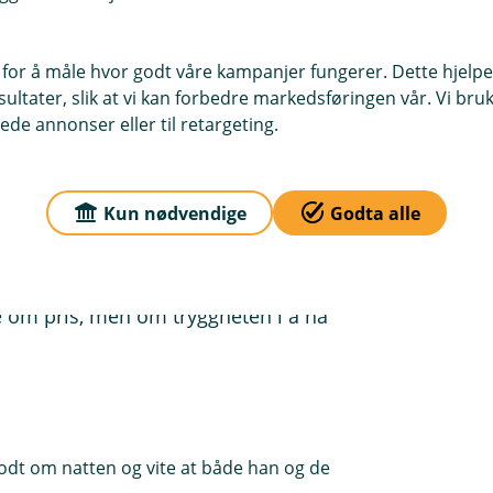
å komme på frokostmøte for å snakke
lighet til å stille spørsmål og
 for å måle hvor godt våre kampanjer fungerer. Dette hjelper
ltater, slik at vi kan forbedre markedsføringen vår. Vi bruke
ede annonser eller til retargeting.
uddspensjon. Han ønsket en
Kun nødvendige
Godta alle
 som kjenner lokalsamfunnet.
r. Man vet hvem man snakker med, og
e om pris, men om tryggheten i å ha
godt om natten og vite at både han og de