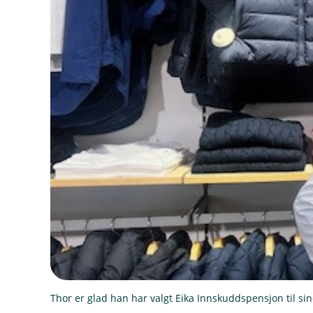
Thor er glad han har valgt Eika Innskuddspensjon til si