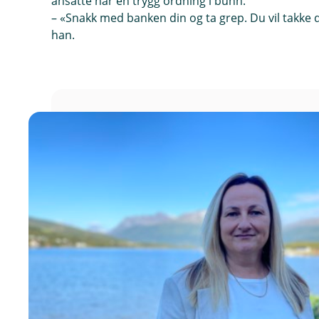
ansatte har en trygg ordning i bunn.
– «Snakk med banken din og ta grep. Du vil takke d
han.