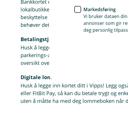
Bankkortet ditt kan brukes overalt - om du vi
lokalbutikken eller bruke det i fysiske butikk
Markedsføring
Vi bruker dataen din
beskyttelse mot bedrageri eller uautorisert k
annonser som gir resu
behøver det, og du kan nå oss 365 dager i å
deg personlig tilpass
Betalingstjenester
Husk å legge inn kortet ditt i betalingstjenes
parkerings-apper etc. Da er du sikret en enke
oversikt over utførte betalinger i nett- og mo
Digitale lommebøker
Husk å legge inn kortet ditt i Vipps! Legg ogs
eller FitBit Pay, så kan du betale trygt og en
uten å måtte ha med deg lommeboken når du