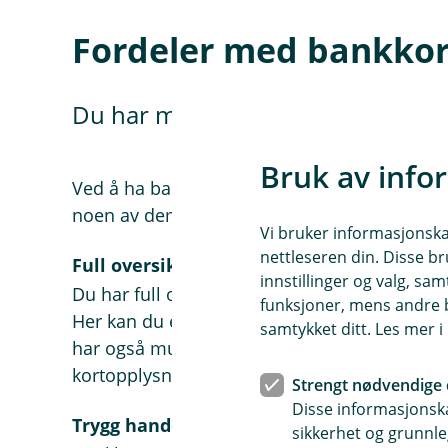
Fordeler med bankkort
Du har mange fordeler med bankkor
Bruk av info
Ved å ha bankkort hos oss i banken, får du o
noen av dem.
Vi bruker informasjonskap
nettleseren din. Disse br
Full oversikt
innstillinger og valg, 
Du har full oversikt over det som går inn og u
funksjoner, mens andre b
Her kan du enkelt sperre kortet eller se PIN
samtykket ditt. Les mer 
har også mulighet til å se bankkortet ditt digi
kortopplysningene dine til å handle på nett el
Strengt nødvendige 
Disse informasjonska
Trygg handel i inn- og utland
sikkerhet og grunnle