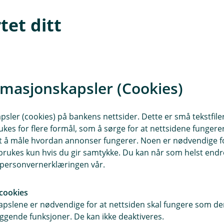
et ditt
t hos oss - her har vi samlet de viktigs
rmasjonskapsler (Cookies)
gså noen fordeler. Her har vi samlet
sler (cookies) på bankens nettsider. Dette er små tekstfile
ukes for flere formål, som å sørge for at nettsidene fungerer
samt å måle hvordan annonser fungerer. Noen er nødvendige 
t på konto i mobil- eller i nettbank.
rukes kun hvis du gir samtykke. Du kan når som helst endre 
-koden din hvis du har glemt den. Du
i personvernerklæringen vår.
talt - praktisk når du trenger
ler i apper.
cookies
pslene er nødvendige for at nettsiden skal fungere som den
ggende funksjoner. De kan ikke deaktiveres.