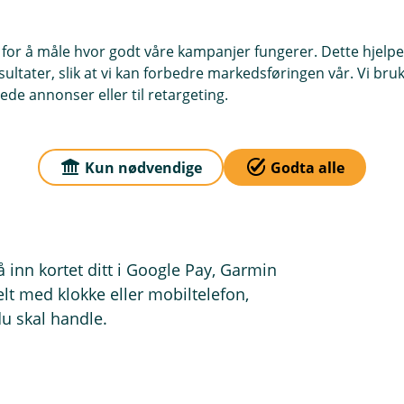
l handle på nett, tæppe i
er i utlandet. Du har også god
 for å måle hvor godt våre kampanjer fungerer. Dette hjelper
ortbruk. Vi hjelper deg når du
ltater, slik at vi kan forbedre markedsføringen vår. Vi bruke
ret på vår døgnåpne sperretjeneste.
ede annonser eller til retargeting.
ter du bruker ofte, som Vipps, Netflix,
Kun nødvendige
Godta alle
l betaling, samt at du får god
bilbanken - alt på ett sted!
å inn kortet ditt i Google Pay, Garmin
kelt med klokke eller mobiltelefon,
 skal handle.