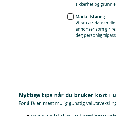
Visa sin valutakurs på
sikkerhet og grunnle
Bankens valutapåslag 
Markedsføring
Vi bruker dataen din
Hvis ECBs referansekurs samme d
annonser som gir resu
omtrent 2,65 % høyere enn ECB-ku
deg personlig tilpass
bestemt dato.
Nyttige tips når du bruker kort i 
For å få en mest mulig gunstig valutavekslin