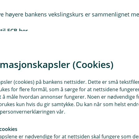
ye høyere bankens vekslingskurs er sammenlignet me
til ECB her.
rmasjonskapsler (Cookies)
uro bli omregnet
itt til et kjøp i Frankrike:
sler (cookies) på bankens nettsider. Dette er små tekstfile
ukes for flere formål, som å sørge for at nettsidene fungerer
samt å måle hvordan annonser fungerer. Noen er nødvendige 
oner: 120,41 kroner
rukes kun hvis du gir samtykke. Du kan når som helst endre 
 per euro
i personvernerklæringen vår.
cookies
pslene er nødvendige for at nettsiden skal fungere som den