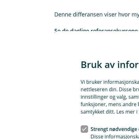
Denne differansen viser hvor m
Se de daglige referansekursene 
Bruk av info
Eksempel: Slik kan et kjøp i e
La oss si at du bruker bankkortet d
Vi bruker informasjonskap
Kjøp i lokal valuta: 10 euro
nettleseren din. Disse br
innstillinger og valg, 
Belastet beløp i norske kr
funksjoner, mens andre b
Vekslingskurs: 12,041 NOK
samtykket ditt. Les mer 
Denne kursen består av:
Strengt nødvendige 
Disse informasjonska