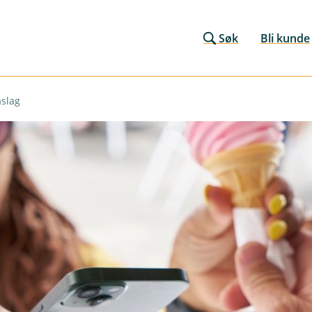
Søk
Bli kunde
åslag