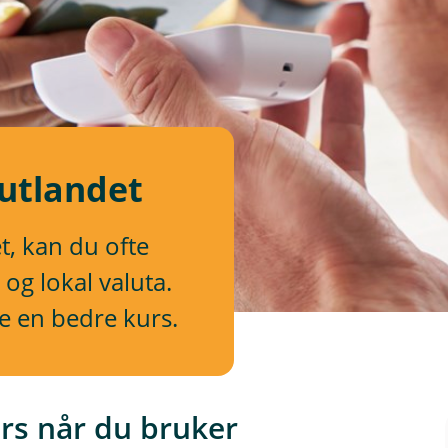
 utlandet
t, kan du ofte
og lokal valuta.
fte en bedre kurs.
urs når du bruker