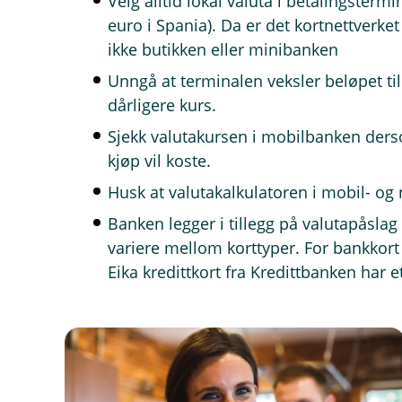
Velg alltid lokal valuta i betalingster
euro i Spania). Da er det kortnettverket
ikke butikken eller minibanken
Unngå at terminalen veksler beløpet til
dårligere kurs.
Sjekk valutakursen i mobilbanken derso
kjøp vil koste.
Husk at valutakalkulatoren i mobil- og
Banken legger i tillegg på valutapåslag
variere mellom korttyper. For bankkort
Eika kredittkort fra Kredittbanken har e