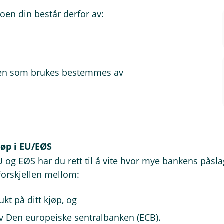
oen din består derfor av:
ursen som brukes bestemmes av
øp i EU/EØS
U og EØS har du rett til å vite hvor mye bankens påsla
forskjellen mellom:
kt på ditt kjøp, og
av Den europeiske sentralbanken (ECB).