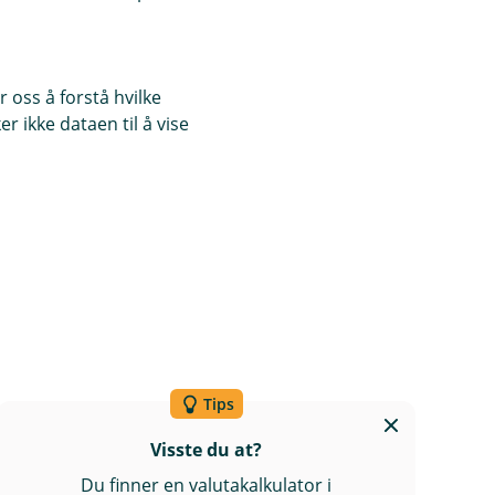
 oss å forstå hvilke
ngskursen som er brukt er
r ikke dataen til å vise
også se denne forskjellen for en
Tips
Visste du at?
Du finner en valutakalkulator i