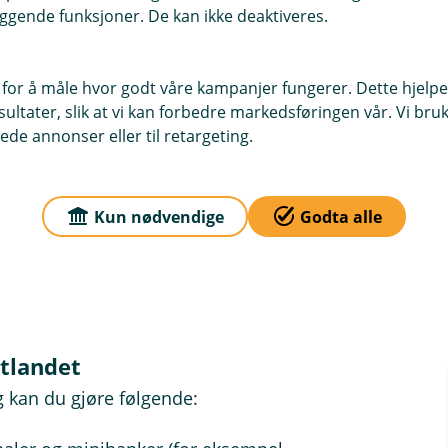
 kjøpstidspunktet
ggende funksjoner. De kan ikke deaktiveres.
på 1,95 % for bankkort (som er inkludert i kursen)
 for å måle hvor godt våre kampanjer fungerer. Dette hjelper
ag var ca. 11,73 kroner per euro, betyr det at veksli
ltater, slik at vi kan forbedre markedsføringen vår. Vi bruke
rsen. Ved hjelp av Visa sin valutakalkulator kan du 
ede annonser eller til retargeting.
Kun nødvendige
Godta alle
utlandet
g kan du gjøre følgende: