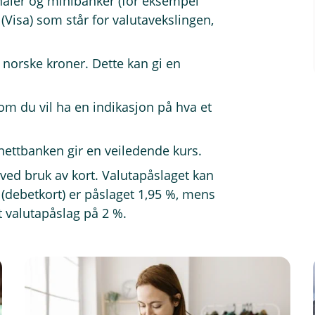
minaler og minibanker (for eksempel
 (Visa) som står for valutavekslingen,
 norske kroner. Dette kan gi en
m du vil ha en indikasjon på hva et
 nettbanken gir en veiledende kurs.
 ved bruk av kort. Valutapåslaget kan
 (debetkort) er påslaget 1,95 %, mens
t valutapåslag på 2 %.