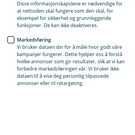
Konto
Disse informasjonskapslene er nødvendige for
at nettsiden skal fungere som den skal, for
5 tips for økonomisk frihet med
eksempel for sikkerhet og grunnleggende
funksjoner. De kan ikke deaktiveres.
flere kontoer
Markedsføring
Visste du at flere kontoer kan gi deg bedre
Vi bruker dataen din for å måle hvor godt våre
økonomisk kontroll? Lær hvordan du enkelt kan
kampanjer fungerer. Dette hjelper oss å forstå
organisere finansene dine for større frihet og
hvilke annonser som gir resultater, slik at vi kan
mindre stress. Oppdag våre fem beste tips for å
forbedre markedsføringen vår. Vi bruker ikke
bruke kontoer effektivt og sikre god oversikt over
dataen til å vise deg personlig tilpassede
utgiftene dine.
annonser eller til retargeting.
Å ha oversikt over pengebruken kan gjøre hverdagen
både enklere og mindre stressende. Enten du ikke har
planlagt økonomien din før, eller står i en situasjon
som krever en ny gjennomgang av pengene dine, kan
kunnskap om hvordan du styrer pengene dine