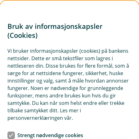
H
o
Bruk av informasjonskapsler
p
p
(Cookies)
i
Vi bruker informasjonskapsler (cookies) på bankens
nettsider. Dette er små tekstfiler som lagres i
n
nettleseren din. Disse brukes for flere formål, som å
n
sørge for at nettsidene fungerer, sikkerhet, huske
h
innstillinger og valg, samt å måle hvordan annonser
o
fungerer. Noen er nødvendige for grunnleggende
funksjoner, mens andre brukes kun hvis du gir
d
samtykke. Du kan når som helst endre eller trekke
e
tilbake samtykket ditt. Les mer i
t
personvernerklæringen vår.
Se hvordan du kan få bedre økonomisk frihet i hverdagen.
Strengt nødvendige cookies