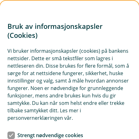
H
o
Bruk av informasjonskapsler
p
p
(Cookies)
i
Vi bruker informasjonskapsler (cookies) på bankens
nettsider. Dette er små tekstfiler som lagres i
n
nettleseren din. Disse brukes for flere formål, som å
n
sørge for at nettsidene fungerer, sikkerhet, huske
h
innstillinger og valg, samt å måle hvordan annonser
o
fungerer. Noen er nødvendige for grunnleggende
funksjoner, mens andre brukes kun hvis du gir
d
samtykke. Du kan når som helst endre eller trekke
e
tilbake samtykket ditt. Les mer i
t
personvernerklæringen vår.
Tips- og råd
Strengt nødvendige cookies