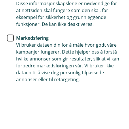
Disse informasjonskapslene er nødvendige for
Har du spørsmål om
at nettsiden skal fungere som den skal, for
helsevurdering?
eksempel for sikkerhet og grunnleggende
funksjoner. De kan ikke deaktiveres.
Vi har samlet sammen det vi tror du kan lure på
Markedsføring
om personforsikringer og helsevurdering.
Vi bruker dataen din for å måle hvor godt våre
kampanjer fungerer. Dette hjelper oss å forstå
Hvis du ikke finner det du lurer på i listen, så er det
hvilke annonser som gir resultater, slik at vi kan
bare til å kontakte oss. Det står hvordan du gjør det på
forbedre markedsføringen vår. Vi bruker ikke
bunnen av siden.
dataen til å vise deg personlig tilpassede
annonser eller til retargeting.
Logg deg inn
For å fylle ut helseerklæringen din må du
logge inn i nettbanken.