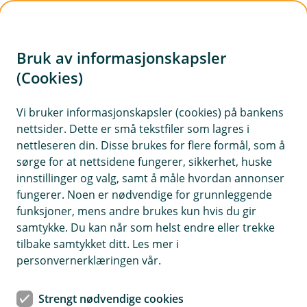
H
o
Bruk av informasjonskapsler
p
p
(Cookies)
i
Vi bruker informasjonskapsler (cookies) på bankens
nettsider. Dette er små tekstfiler som lagres i
n
nettleseren din. Disse brukes for flere formål, som å
n
sørge for at nettsidene fungerer, sikkerhet, huske
h
innstillinger og valg, samt å måle hvordan annonser
o
fungerer. Noen er nødvendige for grunnleggende
funksjoner, mens andre brukes kun hvis du gir
d
samtykke. Du kan når som helst endre eller trekke
e
tilbake samtykket ditt. Les mer i
t
personvernerklæringen vår.
Velkommen til forsikring i
Strengt nødvendige cookies
banken!