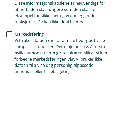
Disse informasjonskapslene er nødvendige for
at nettsiden skal fungere som den skal, for
Vi gleder oss til å bli bedre kjent med deg. Her
eksempel for sikkerhet og grunnleggende
finner du informasjon som kan være nyttig for
funksjoner. De kan ikke deaktiveres.
deg.
Markedsføring
Vi bruker dataen din for å måle hvor godt våre
kampanjer fungerer. Dette hjelper oss å forstå
Hei!
hvilke annonser som gir resultater, slik at vi kan
forbedre markedsføringen vår. Vi bruker ikke
dataen til å vise deg personlig tilpassede
Her finner du info om hvor får tak i oss, hvordan
annonser eller til retargeting.
du melder skader hvis noe skjer og hvordan du
setter opp avtalegiro. Vi ser frem til å bli bedre
kjent.
Trenger du andre forsikringer?