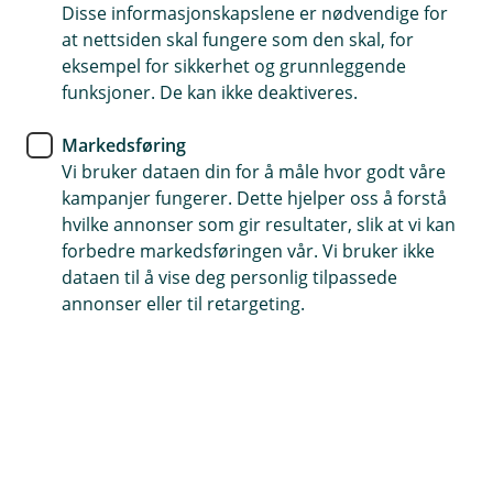
Disse informasjonskapslene er nødvendige for
Bilforsikring
at nettsiden skal fungere som den skal, for
eksempel for sikkerhet og grunnleggende
Trafikkforsikringsavgiften – slik
funksjoner. De kan ikke deaktiveres.
fungerer den
Markedsføring
Vi bruker dataen din for å måle hvor godt våre
I 2018 ble årsavgiften erstattet med en
kampanjer fungerer. Dette hjelper oss å forstå
trafikkforsikringsavgift. Her har vi samlet det
hvilke annonser som gir resultater, slik at vi kan
meste du trenger å vite om de nye reglene og
forbedre markedsføringen vår. Vi bruker ikke
hvordan det påvirker deg.
dataen til å vise deg personlig tilpassede
annonser eller til retargeting.
For noen år siden måtte du både betale en bilforsikring
til forsikringsselskapet ditt og en årsavgift til staten om
du skulle bruke bilen din på veien i Norge.
Nå er årsavgiften, eller veiavgiften som den også ble
kalt, blitt en del av bilforsikringen din – og fått navnet
trafikkforsikringsavgift.