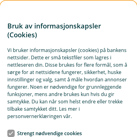
H
o
Bruk av informasjonskapsler
p
p
(Cookies)
i
Vi bruker informasjonskapsler (cookies) på bankens
nettsider. Dette er små tekstfiler som lagres i
n
nettleseren din. Disse brukes for flere formål, som å
n
sørge for at nettsidene fungerer, sikkerhet, huske
h
innstillinger og valg, samt å måle hvordan annonser
o
fungerer. Noen er nødvendige for grunnleggende
funksjoner, mens andre brukes kun hvis du gir
d
samtykke. Du kan når som helst endre eller trekke
e
tilbake samtykket ditt. Les mer i
t
personvernerklæringen vår.
Er det noe du lurer på om trafikkforsikringsavgiften til staten?
Sjekk denne artikkelen, så håper vi du blir opplyst.
Strengt nødvendige cookies