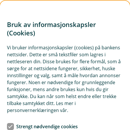
H
o
Bruk av informasjonskapsler
p
p
(Cookies)
i
Vi bruker informasjonskapsler (cookies) på bankens
nettsider. Dette er små tekstfiler som lagres i
n
nettleseren din. Disse brukes for flere formål, som å
n
sørge for at nettsidene fungerer, sikkerhet, huske
h
innstillinger og valg, samt å måle hvordan annonser
o
fungerer. Noen er nødvendige for grunnleggende
funksjoner, mens andre brukes kun hvis du gir
d
samtykke. Du kan når som helst endre eller trekke
e
tilbake samtykket ditt. Les mer i
t
personvernerklæringen vår.
Det skal ikke så mye til før takrennene er klare for vinteren,
men det er et par andre ting du bør sjekke også.
Strengt nødvendige cookies