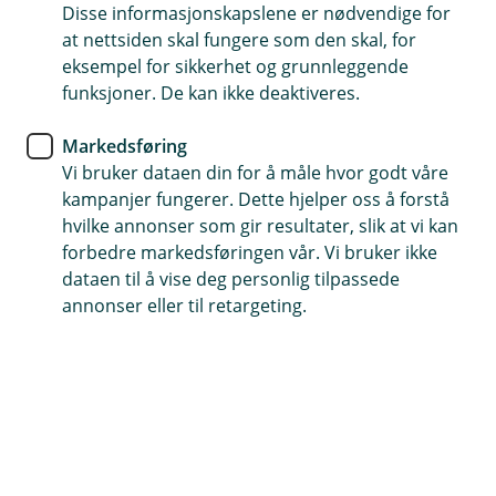
Disse informasjonskapslene er nødvendige for
Tips- og råd
at nettsiden skal fungere som den skal, for
eksempel for sikkerhet og grunnleggende
Slik tar du vare på huset ditt
funksjoner. De kan ikke deaktiveres.
om høsten
Markedsføring
Vi bruker dataen din for å måle hvor godt våre
6 enkle råd både du og eiendommen din vil sette
kampanjer fungerer. Dette hjelper oss å forstå
pris på før vinteren kommer.
hvilke annonser som gir resultater, slik at vi kan
forbedre markedsføringen vår. Vi bruker ikke
Når høsten banker på døren, temperaturen ute
dataen til å vise deg personlig tilpassede
begynner å krype nedover og du mest av alt har lyst til
annonser eller til retargeting.
å trekke deg inn under et varmt teppe … Da frister det
kanskje ikke så mye med en aldri så liten påminnelse
om ting du burde få unnagjort før vinteren setter inn?
Men det er nettopp det vi skal prøve oss på. Sjekker du
nemlig huset og hagen din med jevne mellomrom, kan
du forebygge mye før det er for sent.