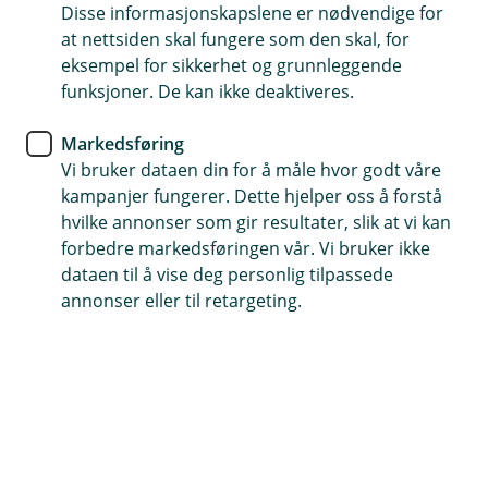
Disse informasjonskapslene er nødvendige for
Smart innbo- og reiseforsikring for unge
at nettsiden skal fungere som den skal, for
eksempel for sikkerhet og grunnleggende
Du får dekket merutgifter hvis du må bo hjemmefra
funksjoner. De kan ikke deaktiveres.
etter en skade på boligen.
Du får juridisk hjelp og rådgivning ved ID-tyveri.
Markedsføring
Vi bruker dataen din for å måle hvor godt våre
kampanjer fungerer. Dette hjelper oss å forstå
Kontakt meg om innbo- og reiseforsikring
for unge
hvilke annonser som gir resultater, slik at vi kan
forbedre markedsføringen vår. Vi bruker ikke
dataen til å vise deg personlig tilpassede
annonser eller til retargeting.
Fint å vite om innbo- og reiseforsikring
for unge
Når du har flyttet hjemmefra er
innboforsikringen og reiseforsikringen det
viktigste å få på plass. Da er du og tingene dine
trygge både hjemme og på reise.