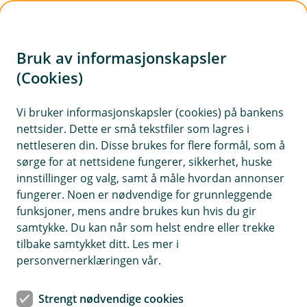
H
o
Bruk av informasjonskapsler
p
p
(Cookies)
i
Vi bruker informasjonskapsler (cookies) på bankens
nettsider. Dette er små tekstfiler som lagres i
n
nettleseren din. Disse brukes for flere formål, som å
n
sørge for at nettsidene fungerer, sikkerhet, huske
h
innstillinger og valg, samt å måle hvordan annonser
o
fungerer. Noen er nødvendige for grunnleggende
funksjoner, mens andre brukes kun hvis du gir
d
samtykke. Du kan når som helst endre eller trekke
e
tilbake samtykket ditt. Les mer i
t
personvernerklæringen vår.
Innbo- og reiseforsikring for unge
Strengt nødvendige cookies