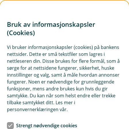
H
o
Bruk av informasjonskapsler
p
p
(Cookies)
i
Vi bruker informasjonskapsler (cookies) på bankens
nettsider. Dette er små tekstfiler som lagres i
n
nettleseren din. Disse brukes for flere formål, som å
n
sørge for at nettsidene fungerer, sikkerhet, huske
h
innstillinger og valg, samt å måle hvordan annonser
o
fungerer. Noen er nødvendige for grunnleggende
funksjoner, mens andre brukes kun hvis du gir
d
samtykke. Du kan når som helst endre eller trekke
e
tilbake samtykket ditt. Les mer i
t
personvernerklæringen vår.
Kabelvirvar er nok et vanlig syn i mange hjem, men har du
Strengt nødvendige cookies