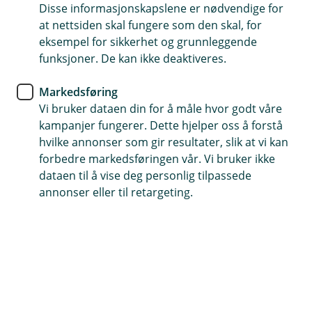
satt opp ledningene dine på en trygg måte.
Disse informasjonskapslene er nødvendige for
at nettsiden skal fungere som den skal, for
Husforsikring
eksempel for sikkerhet og grunnleggende
Er du kreativ med
funksjoner. De kan ikke deaktiveres.
skjøteledningene i julen?
Markedsføring
Vi bruker dataen din for å måle hvor godt våre
I advent- og juletiden er det mye elektriske lys og
kampanjer fungerer. Dette hjelper oss å forstå
pynt som skal frem. Da holder kanskje ikke de
hvilke annonser som gir resultater, slik at vi kan
faste strømpunktene, og mange av oss tyr til
forbedre markedsføringen vår. Vi bruker ikke
dataen til å vise deg personlig tilpassede
skjøteledning som en løsning.
annonser eller til retargeting.
– Det er helt greit og en praktisk løsning, så lenge det
er midlertidig og du bruker det med fornuft. Mange
pynter jo ute også. Da må du huske å bruke
skjøteledning som er godkjent for å bruke ute i vått og
kaldt vær. Du kan altså ikke ta en hvilken som helst
skjøteledning og trekke den ut, sier skadeforebygger