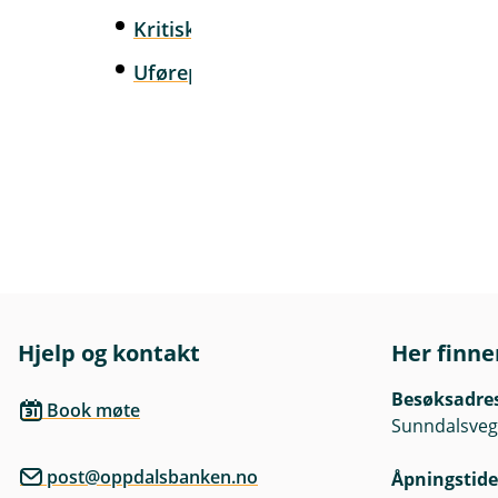
Kritisk sykdomsforsikring
(kjøpt etter
Uførepensjon
Hjelp og kontakt
Her finne
Besøksadre
Book møte
Sunndalsveg
post@oppdalsbanken.no
Åpningstide