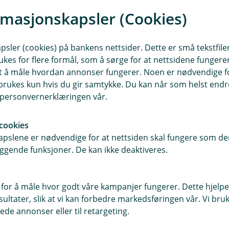
rmasjonskapsler (Cookies)
 en erfaren kreftsykepleier. Her får
 mest for deg – og veiledning som
sler (cookies) på bankens nettsider. Dette er små tekstfile
ttere. Målet er at du skal kjenne på
ukes for flere formål, som å sørge for at nettsidene fungerer
samt å måle hvordan annonser fungerer. Noen er nødvendige 
rukes kun hvis du gir samtykke. Du kan når som helst endre 
i personvernerklæringen vår.
 forstår. I Kreftkompassets digitale
om lignende opplevelser. Her kan
cookies
ne motivasjon til å bygge opp en
pslene er nødvendige for at nettsiden skal fungere som den
ggende funksjoner. De kan ikke deaktiveres.
set?
 for å måle hvor godt våre kampanjer fungerer. Dette hjelper
ltater, slik at vi kan forbedre markedsføringen vår. Vi bruke
m har fått utbetaling etter
ede annonser eller til retargeting.
ingene: