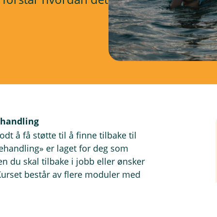
ehandling
 å få støtte til å finne tilbake til
behandling» er laget for deg som
n du skal tilbake i jobb eller ønsker
urset består av flere moduler med
 deler erfaringer, kunnskap og gode