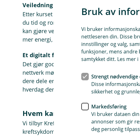
e
Veiledning med kreftsykepleier
Bruk av info
r
Etter kurset får du tilbud om to samtaler med
i
du tid og rom til å snakke om det som betyr
n
y
Vi bruker informasjonskap
kan gjøre veien tilbake til arbeidslivet litt le
t
nettleseren din. Disse br
mer energi, trygghet og livskvalitet.
t
innstillinger og valg, 
v
funksjoner, mens andre b
i
Et digitalt fellesskap
samtykket ditt. Les mer 
n
Det gjør godt å snakke med noen som virkelig
d
nettverk møter du andre som har vært gjenn
u
Strengt nødvendige 
)
dere dele erfaringer, støtte hverandre og fin
Disse informasjonska
hverdag der kreften ikke får dominere livet.
sikkerhet og grunnle
Markedsføring
Hvem kan få tilbud om dette kur
Vi bruker dataen din
annonser som gir resu
Vi tilbyr Kreftkompassets tjenester til deg so
deg personlig tilpass
kreftsykdom, og som har en av disse forsikr