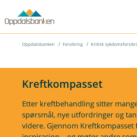
H
o
p
p
i
Oppdalsbanken
Forsikring
Kritisk sykdomsforsikr
n
n
h
Kreftkompasset
o
d
Etter kreftbehandling sitter mang
e
spørsmål, nye utfordringer og ta
t
videre. Gjennom Kreftkompasset f
inspirasjon – og møter andre som