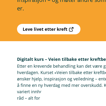
er.
(
Leve livet etter kreft
E
k
s
t
e
r
Digitalt kurs – Veien tilbake etter kreftb
n
Etter en krevende behandling kan det være godt
l
e
hverdagen. Kurset «Veien tilbake etter kreft
n
ønsker hjelp, inspirasjon og veiledning – ente
k
å finne en ny hverdag med mer overskudd. K
e
,
variert innhold, oppgaver og forelesere som
å
råd – alt for å hjelpe deg videre i ditt tempo.
p
n