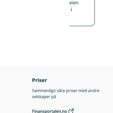
y
støtte deg som nå skal finne veien
t
videre.
Les mer om menneskene i
t
v
Kreftkompasset.
i
n
d
u
)
Priser
Sammenlign våre priser med andre
selskaper på
Finansportalen.no