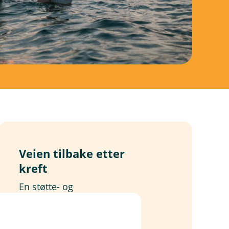
Veien tilbake etter
kreft
En støtte- og
veiledningstjeneste fra
Kreftkompasset.