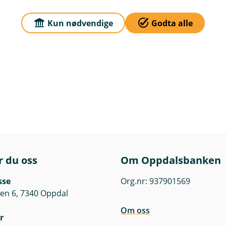
 13. oktober 2025)
Kun nødvendige
Godta alle
r du oss
Om Oppdalsbanken
sse
Org.nr: 937901569
en 6, 7340 Oppdal
Om oss
r