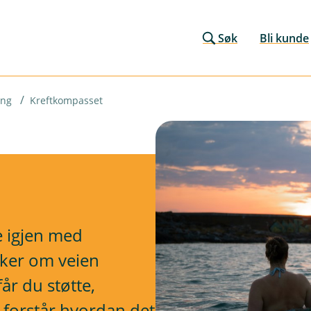
Søk
Bli kunde
ing
Kreftkompasset
e igjen med
nker om veien
år du støtte,
 forstår hvordan det