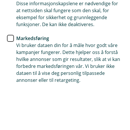
brann ved Heathrow
Disse informasjonskapslene er nødvendige for
at nettsiden skal fungere som den skal, for
eksempel for sikkerhet og grunnleggende
Har du blitt rammet av flyforsinkelser etter
funksjoner. De kan ikke deaktiveres.
brannen på Heathrow? Start med å ta kontakt
med flyselskapet ditt.
Markedsføring
Vi bruker dataen din for å måle hvor godt våre
kampanjer fungerer. Dette hjelper oss å forstå
Oppdatert: 21.03.2025
hvilke annonser som gir resultater, slik at vi kan
forbedre markedsføringen vår. Vi bruker ikke
Heathrow flyplass i London er stengt frem til midnatt
dataen til å vise deg personlig tilpassede
fredag etter en stor brann i en elektrisitetsstasjon i
annonser eller til retargeting.
nærheten. Brannen har ført til strømbrudd over hele
flyplassen, og mange reisende opplever forsinkelser.
Hva gjør du hvis du er berørt?
Ta kontakt med flyselskapet ditt først, for å få
informasjon og hjelp. Hvis du har hatt utgifter som
følge av forsinkelsen, må du først søke om refusjon fra