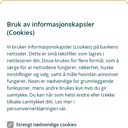
H
o
Bruk av informasjonskapsler
p
p
(Cookies)
i
Vi bruker informasjonskapsler (cookies) på bankens
nettsider. Dette er små tekstfiler som lagres i
n
nettleseren din. Disse brukes for flere formål, som å
n
sørge for at nettsidene fungerer, sikkerhet, huske
h
innstillinger og valg, samt å måle hvordan annonser
o
fungerer. Noen er nødvendige for grunnleggende
funksjoner, mens andre brukes kun hvis du gir
d
samtykke. Du kan når som helst endre eller trekke
e
tilbake samtykket ditt. Les mer i
t
personvernerklæringen vår.
Flyforsinkelser på grunn av
Strengt nødvendige cookies