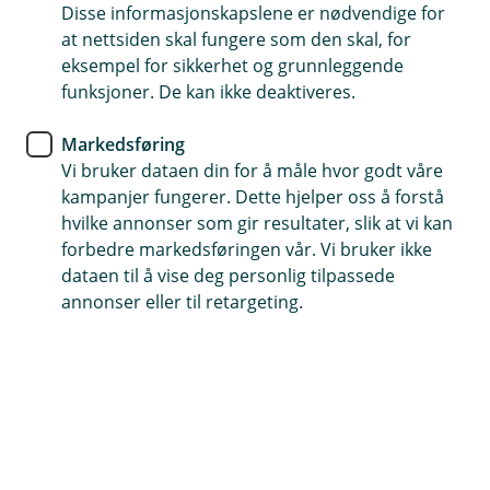
Disse informasjonskapslene er nødvendige for
Kom innom oss 22-24. oktober for å tømme
at nettsiden skal fungere som den skal, for
sparegrisen og få premie
eksempel for sikkerhet og grunnleggende
funksjoner. De kan ikke deaktiveres.
Premien er en feiende flott aluminiums matboks og
billett til kinoen «Ruffen: Sjøormen som ikke kunne
Markedsføring
svømme» fredag 24. oktober kl. 1800
Vi bruker dataen din for å måle hvor godt våre
kampanjer fungerer. Dette hjelper oss å forstå
hvilke annonser som gir resultater, slik at vi kan
forbedre markedsføringen vår. Vi bruker ikke
dataen til å vise deg personlig tilpassede
annonser eller til retargeting.
Hjelp og kontakt
Book møte
post@oppdalsbanken.no
72 40 40 40