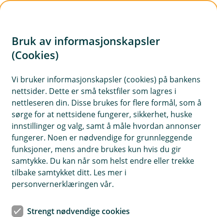
H
o
Bruk av informasjonskapsler
p
p
(Cookies)
i
Vi bruker informasjonskapsler (cookies) på bankens
nettsider. Dette er små tekstfiler som lagres i
n
nettleseren din. Disse brukes for flere formål, som å
n
sørge for at nettsidene fungerer, sikkerhet, huske
h
innstillinger og valg, samt å måle hvordan annonser
o
fungerer. Noen er nødvendige for grunnleggende
funksjoner, mens andre brukes kun hvis du gir
d
samtykke. Du kan når som helst endre eller trekke
e
tilbake samtykket ditt. Les mer i
Nyhet
t
personvernerklæringen vår.
Sparebankvukku
Strengt nødvendige cookies