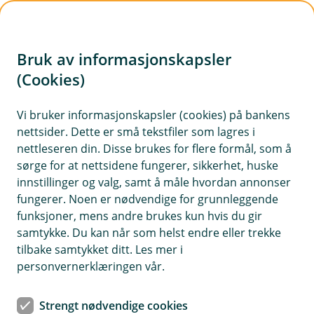
H
o
Bruk av informasjonskapsler
p
p
(Cookies)
Eika Global
i
Vi bruker informasjonskapsler (cookies) på bankens
Fondet er et aksjefond som investerer i selskaper
nettsider. Dette er små tekstfiler som lagres i
n
over hele verden, og passer for deg som har en
nettleseren din. Disse brukes for flere formål, som å
n
tidshorisont på sparingen din på minst 5 år.
sørge for at nettsidene fungerer, sikkerhet, huske
h
innstillinger og valg, samt å måle hvordan annonser
o
fungerer. Noen er nødvendige for grunnleggende
funksjoner, mens andre brukes kun hvis du gir
d
Månedsrapport for Eika Global
samtykke. Du kan når som helst endre eller trekke
e
tilbake samtykket ditt. Les mer i
t
personvernerklæringen vår.
Juli ble en svak måned for globale aksjefond målt i
norske kroner. Verdensindeksen falt 3,2 %, mens Eika
Strengt nødvendige cookies