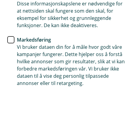
Global falt 6,8 %. En viktig del av nedgangen skyldtes at
Disse informasjonskapslene er nødvendige for
kronen styrket seg betydelig, særlig mot amerikanske
at nettsiden skal fungere som den skal, for
dollar. Teknologiaksjene hadde en tøff måned,
eksempel for sikkerhet og grunnleggende
eksempelvis falt NASDAQ-indeksen med 7,3 %, langt
funksjoner. De kan ikke deaktiveres.
mer enn bredere S&P500, som falt med 4,3 %.
Markedsføring
Markedsutvikling
Vi bruker dataen din for å måle hvor godt våre
kampanjer fungerer. Dette hjelper oss å forstå
Det store bildet i markedet var et tydelig skifte bort fra
hvilke annonser som gir resultater, slik at vi kan
årets vinnere. Halvlederaksjer og andre selskaper
forbedre markedsføringen vår. Vi bruker ikke
knyttet til utbyggingen av kunstig intelligens har steget
dataen til å vise deg personlig tilpassede
svært mye hittil i år, men fikk en kraftig korreksjon i juli.
annonser eller til retargeting.
Samtidig gjorde mer tradisjonelle sektorer som energi
og bank det bedre. Oljeprisen steg på ny uro i
Midtøsten, mens høyere renter og solide resultater
hjalp finansaksjene. Den nye sentralbanksjefen i USA
har nye tanker rundt FEDs kommunikasjon med
markedet, noe som bidro til at de lange rentene løftet
seg mot slutten av måneden. Vi tror ikke nivået på