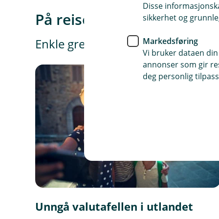
Disse informasjonska
På reisen
sikkerhet og grunnle
Markedsføring
Enkle grep gjør at du kan fokuser
Vi bruker dataen din
annonser som gir resu
deg personlig tilpass
Unngå valutafellen i utlandet