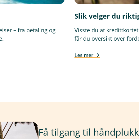
Slik velger du rikt
iser – fra betaling og
Visste du at kredittkorte
e.
får du oversikt over for
Les mer
Få tilgang til håndpluk