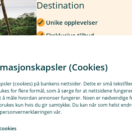
Destination
Unike opplevelser
Eksklusive tilbud
Ekstra fordeler med Visa
rmasjonskapsler (Cookies)
Sjekk ut Visa Destinations
sler (cookies) på bankens nettsider. Dette er små tekstfile
ukes for flere formål, som å sørge for at nettsidene fungerer
samt å måle hvordan annonser fungerer. Noen er nødvendige 
rukes kun hvis du gir samtykke. Du kan når som helst endre 
i personvernerklæringen vår.
cookies