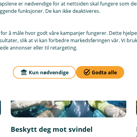
pslene er nødvendige for at nettsiden skal fungere som den
ggende funksjoner. De kan ikke deaktiveres.
e på opplevelsene – ikke bekymringer.
 for å måle hvor godt våre kampanjer fungerer. Dette hjelper
ltater, slik at vi kan forbedre markedsføringen vår. Vi bruke
ede annonser eller til retargeting.
Kun nødvendige
Godta alle
Beskytt deg mot svindel