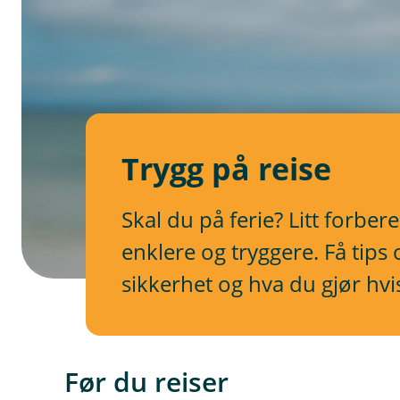
Trygg på reise
Skal du på ferie? Litt forber
enklere og tryggere. Få tips
sikkerhet og hva du gjør hvi
Før du reiser