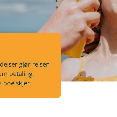
edelser gjør reisen
 om betaling,
s noe skjer.