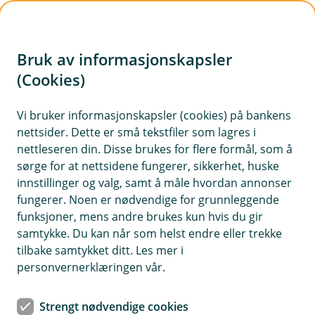
H
o
Bruk av informasjonskapsler
p
p
(Cookies)
Lånekalkulator
i
Vi bruker informasjonskapsler (cookies) på bankens
Regn på boliglånet ditt – og få hjelp når du
nettsider. Dette er små tekstfiler som lagres i
n
trenger det. Hos oss får du en bank som er enkel
nettleseren din. Disse brukes for flere formål, som å
n
å bruke, trygg å velge og god å snakke med. Du
sørge for at nettsidene fungerer, sikkerhet, huske
h
kan gjøre mye selv digitalt, og få personlig
innstillinger og valg, samt å måle hvordan annonser
o
fungerer. Noen er nødvendige for grunnleggende
rådgivning som hjelper deg å se mulighetene
funksjoner, mens andre brukes kun hvis du gir
dine.
d
samtykke. Du kan når som helst endre eller trekke
e
tilbake samtykket ditt. Les mer i
t
personvernerklæringen vår.
Boliglånskalkulator
Strengt nødvendige cookies