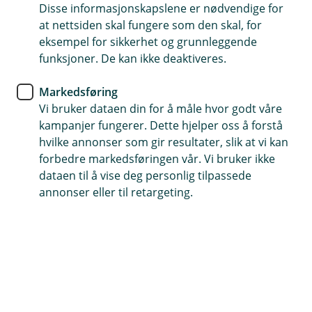
Disse informasjonskapslene er nødvendige for
at nettsiden skal fungere som den skal, for
Hvor mye kan jeg låne?
Hva koster lånet?
eksempel for sikkerhet og grunnleggende
funksjoner. De kan ikke deaktiveres.
Antall låntakere
Markedsføring
Vi bruker dataen din for å måle hvor godt våre
kampanjer fungerer. Dette hjelper oss å forstå
1
2
hvilke annonser som gir resultater, slik at vi kan
Antall barn under 18 år
forbedre markedsføringen vår. Vi bruker ikke
dataen til å vise deg personlig tilpassede
Ingen
1
2
3
4
5+
annonser eller til retargeting.
Antall biler
Ingen
1
2+
Samlet årsinntekt før skatt