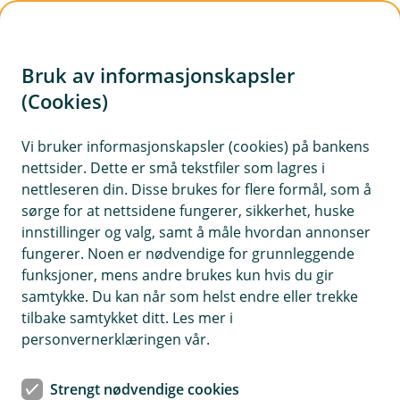
H
o
Bruk av informasjonskapsler
p
p
(Cookies)
i
Vi bruker informasjonskapsler (cookies) på bankens
nettsider. Dette er små tekstfiler som lagres i
n
nettleseren din. Disse brukes for flere formål, som å
n
sørge for at nettsidene fungerer, sikkerhet, huske
h
innstillinger og valg, samt å måle hvordan annonser
o
fungerer. Noen er nødvendige for grunnleggende
funksjoner, mens andre brukes kun hvis du gir
d
samtykke. Du kan når som helst endre eller trekke
e
tilbake samtykket ditt. Les mer i
t
Personlig rådgivning og tilgjengelighet er noe mange kunder
personvernerklæringen vår.
setter pris på hos oss.
Nyhet
Strengt nødvendige cookies