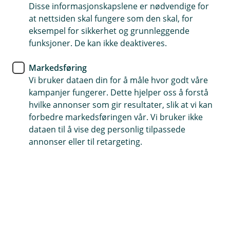
Disse informasjonskapslene er nødvendige for
Kundene gir oss toppscore i
at nettsiden skal fungere som den skal, for
Norsk kundebarometer
eksempel for sikkerhet og grunnleggende
funksjoner. De kan ikke deaktiveres.
Bankene i Eika-alliansen er kåret til
Markedsføring
bransjevinnere i Norsk kundebarometer. Ikke
Vi bruker dataen din for å måle hvor godt våre
bare er tilfredsheten høy (78,2), men lojaliteten er
kampanjer fungerer. Dette hjelper oss å forstå
supersterk (85,5).
hvilke annonser som gir resultater, slik at vi kan
forbedre markedsføringen vår. Vi bruker ikke
Det kundene setter pris på
dataen til å vise deg personlig tilpassede
Som en del av Eika-alliansen samarbeider
annonser eller til retargeting.
Oppdalsbanken med selvstendige banker over hele
landet. Sammen utvikler vi gode digitale løsninger og
tjenester som gjør bankhverdagen enklere og tryggere.
Samtidig skal det være lett å få personlig hjelp når du
trenger det. Mange setter pris på nærheten til
rådgiverne sine, forståelsen for lokalsamfunnet og