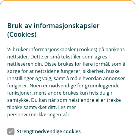
H
o
Bruk av informasjonskapsler
p
p
(Cookies)
Forsikring for elsparkesykkel
i
Vi bruker informasjonskapsler (cookies) på bankens
Her finner du våre ofte stilte spørsmål om
nettsider. Dette er små tekstfiler som lagres i
n
forsikring for elsparkesykkel.
nettleseren din. Disse brukes for flere formål, som å
n
sørge for at nettsidene fungerer, sikkerhet, huske
h
innstillinger og valg, samt å måle hvordan annonser
o
fungerer. Noen er nødvendige for grunnleggende
Spørsmål og svar om elsparkesykkel
funksjoner, mens andre brukes kun hvis du gir
d
og små elektriske kjøretøy.
samtykke. Du kan når som helst endre eller trekke
e
tilbake samtykket ditt. Les mer i
t
personvernerklæringen vår.
Hva trenger jeg å vite for å forsikre
Å
kjøretøyet?
p
Strengt nødvendige cookies