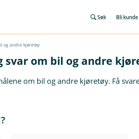
Søk
Bli kunde
il og andre kjøretøy
g svar om bil og andre kjør
smålene om bil og andre kjøretøy. Få svar
d?