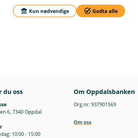
Kun nødvendige
Godta alle
r du oss
Om Oppdalsbanken
sse
Org.nr: 937901569
en 6, 7340 Oppdal
Om oss
r
dag: 10:00 - 15:00