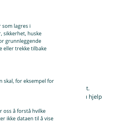
r som lagres i
, sikkerhet, huske
for grunnleggende
eller trekke tilbake
tt hjelp i utlandet
 skal, for eksempel for
om eller alvorlig ulykke i utlandet.
har døgnåpen alarmsentral får du hjelp
sett hvor du er i verden.
 oss å forstå hvilke
r ikke dataen til å vise
s på telefon +45 70 10 50 50