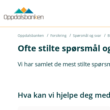
H
o
p
p
i
Oppdalsbanken
Forsikring
Spørsmål og svar
B
Ofte stilte spørsmål o
n
n
h
Vi har samlet de mest stilte spør
o
d
e
t
Hva kan vi hjelpe deg me