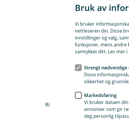
Bruk av info
Vi bruker informasjonskap
nettleseren din. Disse br
innstillinger og valg, 
funksjoner, mens andre b
samtykket ditt. Les mer 
Strengt nødvendige 
Veihjelp
Disse informasjonska
Ring oss på telefon 62 51
sikkerhet og grunnle
Markedsføring
Veihjelp i utlandet
Vi bruker dataen din
Ring SOS International på telefon 
annonser som gir resu
deg personlig tilpass