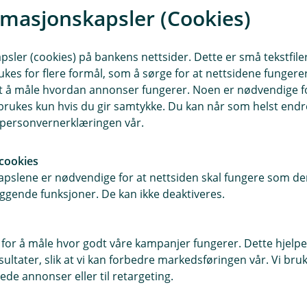
rmasjonskapsler (Cookies)
sler (cookies) på bankens nettsider. Dette er små tekstfile
ukes for flere formål, som å sørge for at nettsidene fungerer
samt å måle hvordan annonser fungerer. Noen er nødvendige 
rukes kun hvis du gir samtykke. Du kan når som helst endre 
i personvernerklæringen vår.
cookies
Aku
pslene er nødvendige for at nettsiden skal fungere som den
 83 88
Ved akutt sykd
ggende funksjoner. De kan ikke deaktiveres.
SOS International 
uan
 for å måle hvor godt våre kampanjer fungerer. Dette hjelper
+47 22 22 77 06
ltater, slik at vi kan forbedre markedsføringen vår. Vi bruke
Ring os
ede annonser eller til retargeting.