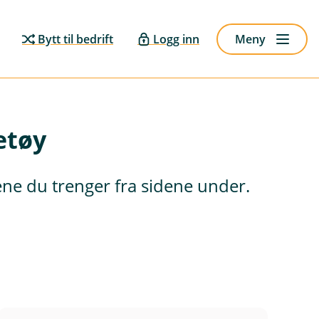
Bytt til bedrift
Logg inn
Meny
etøy
ene du trenger fra sidene under.