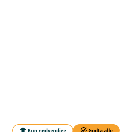
Om oss
Klagehåndtering
Priser
Sammenlign våre priser med andre selskaper på
Finansportalen.no
Våre priser
Personvern og informasjonskapsler
Sikkerhet og antihvitvask
Kun nødvendige
Godta alle