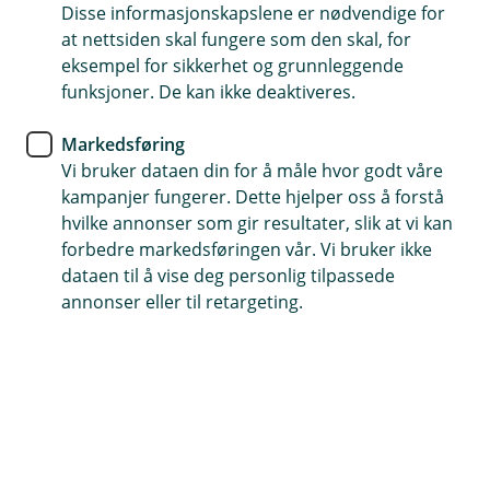
/
Kan jeg forsikre mopeden min under
scooter og mopedbiler.
Disse informasjonskapslene er nødvendige for
L
Å
foreldrene mine sin forsikring?
at nettsiden skal fungere som den skal, for
u
p
eksempel for sikkerhet og grunnleggende
k
n
Ja, det kan du. Ta kontakt med oss så hjelper vi
k
e
funksjoner. De kan ikke deaktiveres.
/
Hvem gjelder mopedforsikringen for?
deg.
Å
L
p
Markedsføring
u
n
Forsikringen gjelder for deg som kjøper
k
Vi bruker dataen din for å måle hvor godt våre
e
k
forsikring hos oss og andre rettmessige førere
kampanjer fungerer. Dette hjelper oss å forstå
/
av mopeden, scooteren og mopedbilen.
L
hvilke annonser som gir resultater, slik at vi kan
u
forbedre markedsføringen vår. Vi bruker ikke
k
dataen til å vise deg personlig tilpassede
k
Trenger du grønt kort?
annonser eller til retargeting.
Grønt kort er et internasjonalt forsikringskort
som bekrefter at du har gyldig ansvarsforsikring.
Kortet gjør det enklere å bevise at du har
forsikring og kan lette situasjonen dersom du
opplever et trafikkuhell.