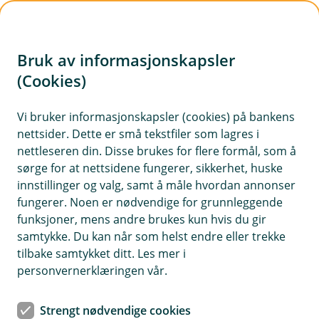
H
o
Bruk av informasjonskapsler
p
p
(Cookies)
Mopedforsikring
i
Vi bruker informasjonskapsler (cookies) på bankens
Her finner du våre ofte stilte spørsmål om
nettsider. Dette er små tekstfiler som lagres i
n
mopedforsikring.
nettleseren din. Disse brukes for flere formål, som å
n
sørge for at nettsidene fungerer, sikkerhet, huske
h
innstillinger og valg, samt å måle hvordan annonser
o
fungerer. Noen er nødvendige for grunnleggende
Spørsmål og svar om mopedforsikring.
funksjoner, mens andre brukes kun hvis du gir
d
samtykke. Du kan når som helst endre eller trekke
e
tilbake samtykket ditt. Les mer i
Er det bonusopptjening på
t
personvernerklæringen vår.
Å
mopedforsikring?
p
n
Nei, vi har ikke bonusopptjening på moped,
Strengt nødvendige cookies
e