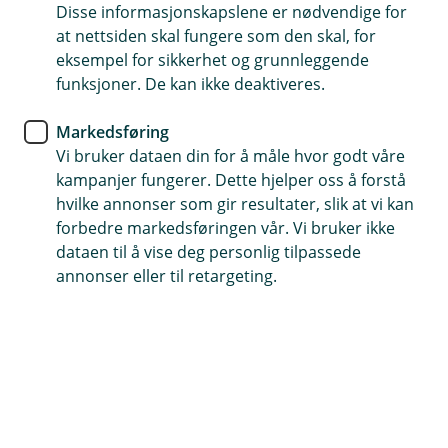
Disse informasjonskapslene er nødvendige for
Ekstra god rente for deg som er under 34 år
at nettsiden skal fungere som den skal, for
eksempel for sikkerhet og grunnleggende
Enkel søknad og en fast rådgiver som hjelper deg
funksjoner. De kan ikke deaktiveres.
Mulighet til lån inntil 100 % av kjøpesummen med
Markedsføring
tilleggssikkerhet
Vi bruker dataen din for å måle hvor godt våre
kampanjer fungerer. Dette hjelper oss å forstå
Søk Boliglån Ung
hvilke annonser som gir resultater, slik at vi kan
forbedre markedsføringen vår. Vi bruker ikke
dataen til å vise deg personlig tilpassede
Boliglån med lav rente og fleksible
annonser eller til retargeting.
løsninger
Med Boliglån Ung hos oss kan du låne opptil 100
% av kjøpesummen med tilleggssikkerhet, eller
opptil 90 % uten.