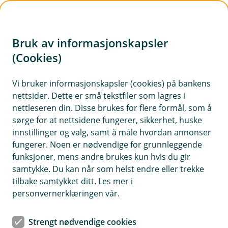
H
o
Bruk av informasjonskapsler
p
p
(Cookies)
i
Vi bruker informasjonskapsler (cookies) på bankens
nettsider. Dette er små tekstfiler som lagres i
n
nettleseren din. Disse brukes for flere formål, som å
n
sørge for at nettsidene fungerer, sikkerhet, huske
h
innstillinger og valg, samt å måle hvordan annonser
o
fungerer. Noen er nødvendige for grunnleggende
funksjoner, mens andre brukes kun hvis du gir
d
samtykke. Du kan når som helst endre eller trekke
e
tilbake samtykket ditt. Les mer i
t
personvernerklæringen vår.
Boliglån Ung
Strengt nødvendige cookies