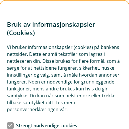
H
o
Bruk av informasjonskapsler
p
p
(Cookies)
i
Vi bruker informasjonskapsler (cookies) på bankens
nettsider. Dette er små tekstfiler som lagres i
n
nettleseren din. Disse brukes for flere formål, som å
n
sørge for at nettsidene fungerer, sikkerhet, huske
h
innstillinger og valg, samt å måle hvordan annonser
o
fungerer. Noen er nødvendige for grunnleggende
funksjoner, mens andre brukes kun hvis du gir
d
samtykke. Du kan når som helst endre eller trekke
e
tilbake samtykket ditt. Les mer i
t
personvernerklæringen vår.
Flytte boliglån
Strengt nødvendige cookies