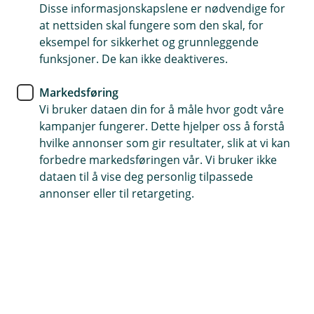
Disse informasjonskapslene er nødvendige for
En fast rådgiver som er lett å kontakte
at nettsiden skal fungere som den skal, for
eksempel for sikkerhet og grunnleggende
Vi er fleksible og finner en løsning som passer for deg
funksjoner. De kan ikke deaktiveres.
Vi tilbyr konkurransedyktige betingelser
Markedsføring
Vi bruker dataen din for å måle hvor godt våre
Få et tilbud på boliglån
kampanjer fungerer. Dette hjelper oss å forstå
hvilke annonser som gir resultater, slik at vi kan
forbedre markedsføringen vår. Vi bruker ikke
Hos oss får du mer enn bare et
dataen til å vise deg personlig tilpassede
annonser eller til retargeting.
boliglån
Å flytte boliglånet til oss er enkelt og kan være
lønnsomt for deg. Du får en egen rådgiver som
finner den beste løsningen for deg, ditt liv og din
økonomi.